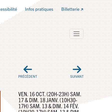
essibilité
Infos pratiques
Billetterie
PRÉCÉDENT
SUIVANT
VEN. 16 OCT. (20H-23H) SAM.
17 & DIM. 18 JANV. (10H30-
17H) SAM. 13 & DIM. 14 FÉV.
(10H30-17H) SAM. 13 & DIM.