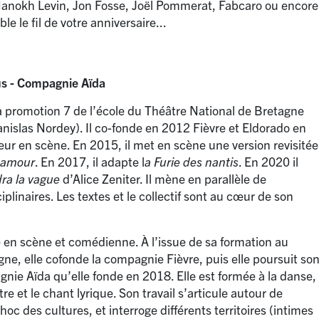
anokh Levin, Jon Fosse, Joël Pommerat, Fabcaro ou encore
e le fil de votre anniversaire...
us - Compagnie Aïda
la promotion 7 de l’école du Théâtre National de Bretagne
nislas Nordey). Il co-fonde en 2012 Fièvre et Eldorado en
teur en scène. En 2015, il met en scène une version revisitée
l’amour
. En 2017, il adapte l
a Furie des nantis
. En 2020 il
ra la vague
d’Alice Zeniter. Il mène en parallèle de
plinaires. Les textes et le collectif sont au cœur de son
en scène et comédienne. À l’issue de sa formation au
ne, elle cofonde la compagnie Fièvre, puis elle poursuit so
agnie Aïda qu’elle fonde en 2018. Elle est formée à la danse,
tre et le chant lyrique. Son travail s’articule autour de
hoc des cultures, et interroge différents territoires (intimes