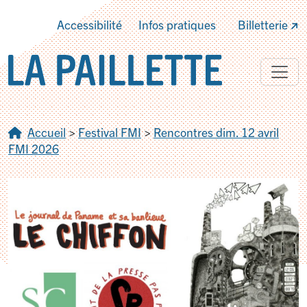
Accessibilité
Infos pratiques
Billetterie
Accueil
>
Festival FMI
>
Rencontres dim. 12 avril
FMI 2026