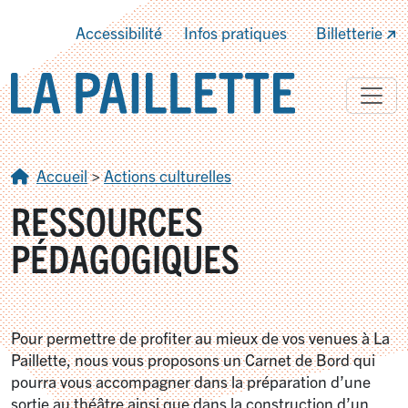
Accessibilité
Infos pratiques
Billetterie
Accueil
>
Actions culturelles
RESSOURCES
PÉDAGOGIQUES
Pour permettre de profiter au mieux de vos venues à La
Paillette, nous vous proposons un Carnet de Bord qui
pourra vous accompagner dans la préparation d’une
sortie au théâtre ainsi que dans la construction d’un