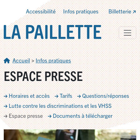
Accessibilité
Infos pratiques
Billetterie
Accueil
>
Infos pratiques
ESPACE PRESSE
Horaires et accès
Tarifs
Questions/réponses
Lutte contre les discriminations et les VHSS
Espace presse
Documents à télécharger