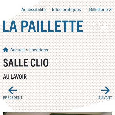
Accessibilité
Infos pratiques
Billetterie
Accueil
>
Locations
SALLE CLIO
AU LAVOIR
PRÉCÉDENT
SUIVANT