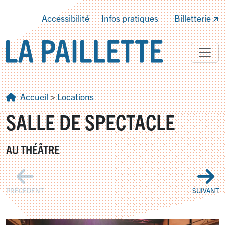
Accessibilité
Infos pratiques
Billetterie
Accueil
>
Locations
SALLE DE SPECTACLE
AU THÉÂTRE
PRÉCÉDENT
SUIVANT