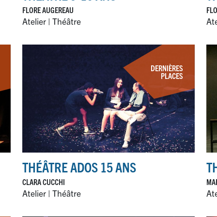
FLORE AUGEREAU
FL
Atelier | Théâtre
Ate
DERNIÈRES
PLACES
THÉÂTRE ADOS 15 ANS
T
CLARA CUCCHI
MAE
Atelier | Théâtre
Ate