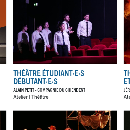
THÉÂTRE ÉTUDIANT
·
E
·
S
T
DÉBUTANT
·
E
·
S
E
ALAIN PETIT - COMPAGNIE DU CHIENDENT
JÉR
Atelier | Théâtre
Ate