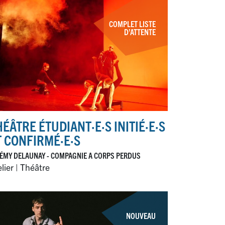
COMPLET LISTE
D’ATTENTE
HÉÂTRE ÉTUDIANT
·
E
·
S INITIÉ
·
E
·
S
T CONFIRMÉ
·
E
·
S
ÉMY DELAUNAY - COMPAGNIE A CORPS PERDUS
lier | Théâtre
NOUVEAU