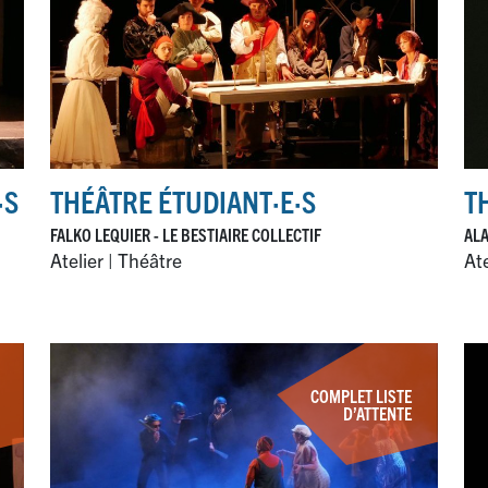
·
S
THÉÂTRE ÉTUDIANT
·
E
·
S
T
FALKO LEQUIER - LE BESTIAIRE COLLECTIF
ALA
Atelier | Théâtre
Ate
COMPLET LISTE
D’ATTENTE