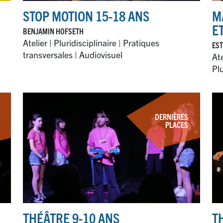
STOP MOTION 15-18 ANS
M
E
BENJAMIN HOFSETH
Atelier | Pluridisciplinaire | Pratiques
EST
transversales | Audiovisuel
Ate
Plu
DERNIÈRES
PLACES
THÉÂTRE 9-10 ANS
T