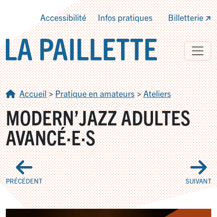
Accessibilité
Infos pratiques
Billetterie
Accueil
>
Pratique en amateurs
>
Ateliers
MODERN’JAZZ ADULTES
AVANCÉ
·
E
·
S
PRÉCÉDENT
SUIVANT