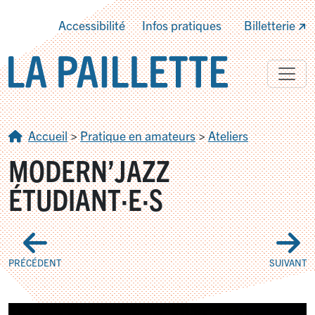
Accessibilité
Infos pratiques
Billetterie
Accueil
>
Pratique en amateurs
>
Ateliers
MODERN’JAZZ
ÉTUDIANT
·
E
·
S
PRÉCÉDENT
SUIVANT