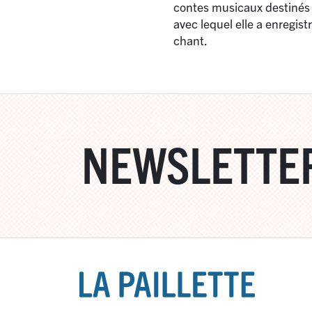
contes musicaux destinés 
avec lequel elle a enregis
chant.
NEWSLETTE