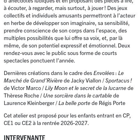
d’anecdotes ludiques et en proposant des pièces à lire,
à écouter, à regarder, mais surtout, à jouer
! Des jeux
collectifs et individuels amusants permettront à l’acteur
en herbe de développer son imaginaire, sa sensibilité,
prendre conscience de son corps dans l’espace, des
multiples possibilités que lui offre sa voix, et, par là
même, de son potentiel expressif et émotionnel. Deux
rendez-vous avec le public sous forme de courts
spectacles ponctuent l’année.
Dernières créations dans le cadre des
Envolées
:
Le
Marché de Grand’Rivière
de Jacky Viallon /
Sportacus
!
de Victor Marco /
Lily Moon et le secret de la lucarne
de
Thèrese Roche /
Une sorcière dans le cartable
de
Laurence Kleinberger /
La belle porte
de Régis Porte
Cet atelier est proposé pour les enfants entrant en CP,
CE1 ou CE2 à la rentrée 2026-2027.
INTERVENANTE