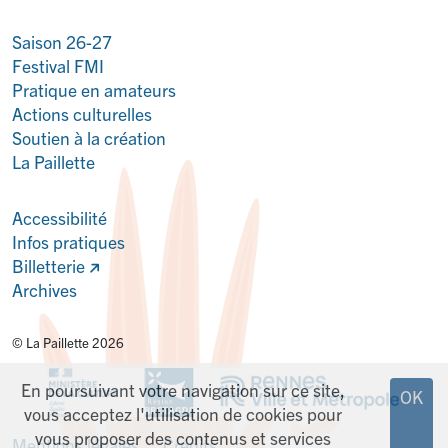
Saison 26-27
Festival FMI
Pratique en amateurs
Actions culturelles
Soutien à la création
La Paillette
Accessibilité
Infos pratiques
Billetterie
Archives
© La Paillette 2026
En poursuivant votre navigation sur ce site,
OK
vous acceptez l'utilisation de cookies pour
vous proposer des contenus et services
Mentions légales
Crédits