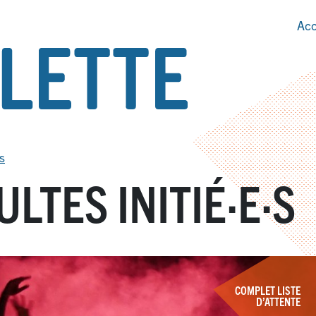
Acc
s
LTES INITIÉ
·
E
·
S
COMPLET LISTE
D’ATTENTE