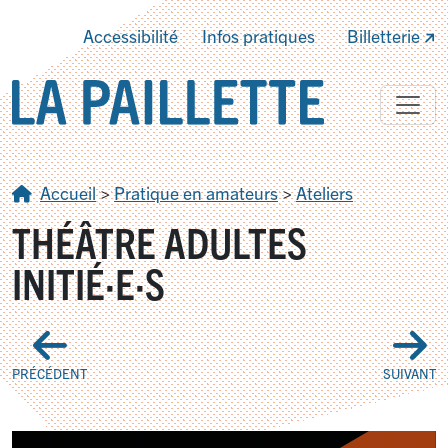
Accessibilité
Infos pratiques
Billetterie
Accueil
>
Pratique en amateurs
>
Ateliers
THÉÂTRE ADULTES
INITIÉ
·
E
·
S
PRÉCÉDENT
SUIVANT