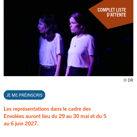
COMPLET LISTE
D’ATTENTE
© DR
JE ME PRÉINSCRIS
Les représentations dans le cadre des
Envolées auront lieu du 29 au 30 mai et du 5
au 6 juin 2027.