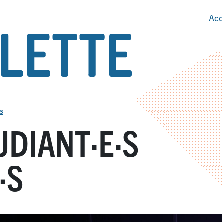
Acc
s
UDIANT
·
E
·
S
·
S