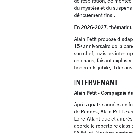
de respiration, de montée 
du mystère et du suspens d
dénouement final.
En 2026-2027, thématique
Alain Petit propose d’adap
15ᵉ anniversaire de la ban
son chef, mais les interru
en chaos, faisant exploser
honorer le jubilé, il décou
INTERVENANT
Alain Petit - Compagnie d
Après quatre années de fo
de Rennes, Alain Petit exe
Loire-Atlantique et auprès
aborde le répertoire class
l’Alibi, et l’écriture co