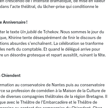
en crescendo de l’intensité dramatique, de mise en valeur
ans l’acte théâtral, du lâcher-prise qui conditionne le
 Anniversaire
!
ter le texte
Un jubilé
de Tchekov. Nous sommes le jour du
que, Khirine tente désespérément de finir le discours de
ptions absurdes s’enchaînent. La célébration se tranforme
 les nerfs du comptable. Et quand le délégué arrive pour
vre un désordre grotesque et repart aussitôt, ruinant la fête.
u Chiendent
rmation au conservatoire de Nantes puis au conservatoire
rce sa profession de comédien à la Maison de la Culture de
 de diverses compagnies théâtrales de la région Bretagne. Il
ique avec le Théâtre de l’Embarcadère et le Théâtre de
ntemporaine au contact des compagnies du Chiendent, Chez