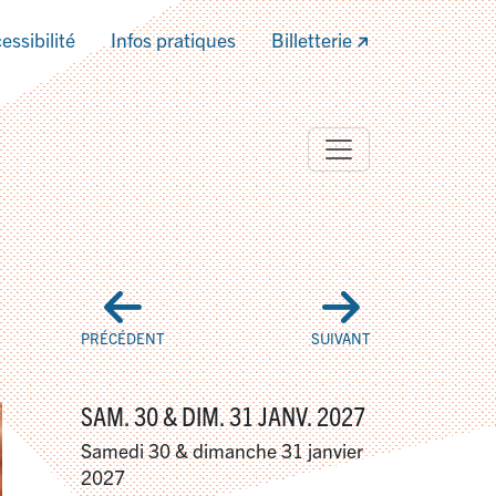
essibilité
Infos pratiques
Billetterie
PRÉCÉDENT
SUIVANT
SAM. 30 & DIM. 31 JANV. 2027
Samedi 30 & dimanche 31 janvier
2027