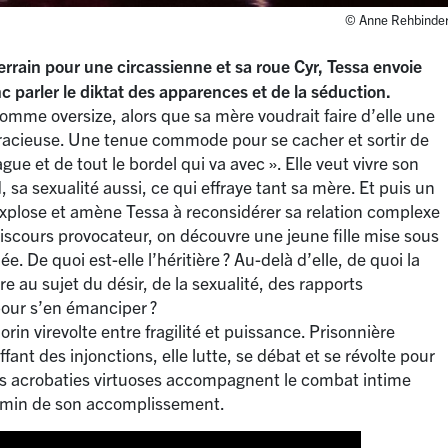
© Anne Rehbinde
rain pour une circassienne et sa roue Cyr, Tessa envoie
c parler le diktat des apparences et de la séduction.
omme oversize, alors que sa mère voudrait faire d’elle une
gracieuse. Une tenue commode pour se cacher et sortir de
ague et de tout le bordel qui va avec
». Elle veut vivre son
sa sexualité aussi, ce qui effraye tant sa mère. Et puis un
 explose et amène Tessa à reconsidérer sa relation complexe
discours provocateur, on découvre une jeune fille mise sous
e. De quoi est-elle l’héritière
? Au-delà d’elle, de quoi la
re au sujet du désir, de la sexualité, des rapports
pour s’en émanciper
?
in virevolte entre fragilité et puissance. Prisonnière
ant des injonctions, elle lutte, se débat et se révolte pour
Ses acrobaties virtuoses accompagnent le combat intime
chemin de son accomplissement.