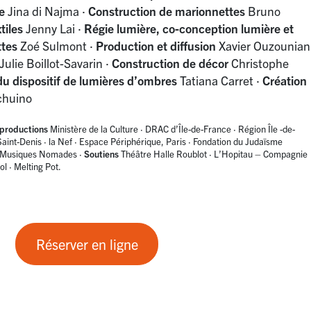
e
Jina di Najma
·
Construction de marionnettes
Bruno
tiles
Jenny Lai
·
Régie lumière, co-conception lumière et
ttes
Zoé Sulmont
·
Production et diffusion
Xavier Ouzounian
Julie Boillot-Savarin
·
Construction de décor
Christophe
 dispositif de lumières d’ombres
Tatiana Carret
·
Création
chuino
productions
Ministère de la Culture
·
DRAC d’Île-de-France
·
Région Île -de-
Saint-Denis
·
la Nef
·
Espace Périphérique, Paris
·
Fondation du Judaïsme
es Musiques Nomades
·
Soutiens
Théâtre Halle Roublot
·
L’Hopitau – Compagnie
ol
·
Melting Pot.
Réserver en ligne