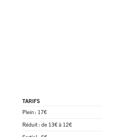
TARIFS
Plein : 17€
Réduit : de 13€ à 12€
Sortir
! : 6€