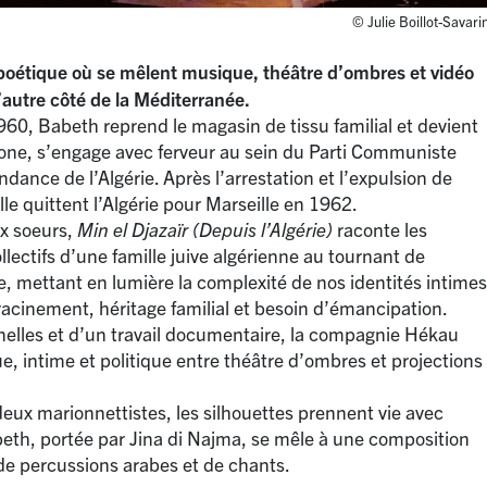
© Julie Boillot-Savari
t poétique où se mêlent musique, théâtre d’ombres et vidéo
’autre côté de la Méditerranée.
60, Babeth reprend le magasin de tissu familial et devient
ne, s’engage avec ferveur au sein du Parti Communiste
ndance de l’Algérie. Après l’arrestation et l’expulsion de
le quittent l’Algérie pour Marseille en 1962.
ux soeurs,
Min el Djazaïr (Depuis l’Algérie)
raconte les
ollectifs d’une famille juive algérienne au tournant de
e, mettant en lumière la complexité de nos identités intimes
nracinement, héritage familial et besoin d’émancipation.
nelles et d’un travail documentaire, la compagnie Hékau
ue, intime et politique entre théâtre d’ombres et projections
eux marionnettistes, les silhouettes prennent vie avec
beth, portée par Jina di Najma, se mêle à une composition
de percussions arabes et de chants.