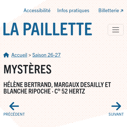
Accessibilité
Infos pratiques
Billetterie
Accueil
>
Saison 26-27
MYSTÈRES
HÉLÈNE BERTRAND, MARGAUX DESAILLY ET
BLANCHE RIPOCHE
·
C
52 HERTZ
ie
PRÉCÉDENT
SUIVANT