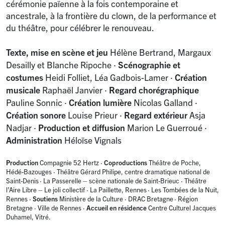
cérémonie païenne à la fois contemporaine et
ancestrale, à la frontière du clown, de la performance et
du théâtre, pour célébrer le renouveau.
Texte, mise en scène et jeu
Hélène Bertrand, Margaux
Desailly et Blanche Ripoche
·
Scénographie et
costumes
Heidi Folliet, Léa Gadbois-Lamer
·
Création
musicale
Raphaël Janvier
·
Regard chorégraphique
Pauline Sonnic
·
Création lumière
Nicolas Galland
·
Création sonore
Louise Prieur
·
Regard extérieur
Asja
Nadjar
·
Production et diffusion
Marion Le Guerroué
·
Administration
Héloïse Vignals
Production
Compagnie 52 Hertz
·
Coproductions
Théâtre de Poche,
Hédé-Bazouges
·
Théâtre Gérard Philipe, centre dramatique national de
Saint-Denis
·
La Passerelle – scène nationale de Saint-Brieuc
·
Théâtre
l’Aire Libre – Le joli collectif
·
La Paillette, Rennes
·
Les Tombées de la Nuit,
Rennes
·
Soutiens
Ministère de la Culture
·
DRAC Bretagne
·
Région
Bretagne
·
Ville de Rennes
·
Accueil en résidence
Centre Culturel Jacques
Duhamel, Vitré.