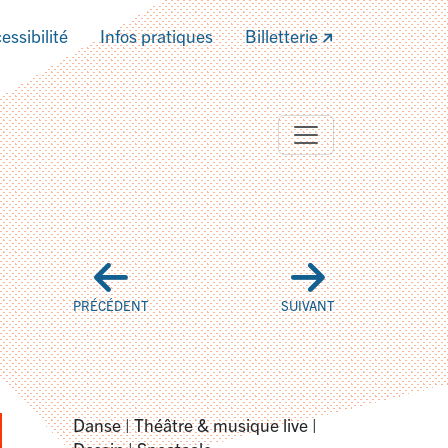
essibilité
Infos pratiques
Billetterie
PRÉCÉDENT
SUIVANT
Danse | Théâtre & musique live |