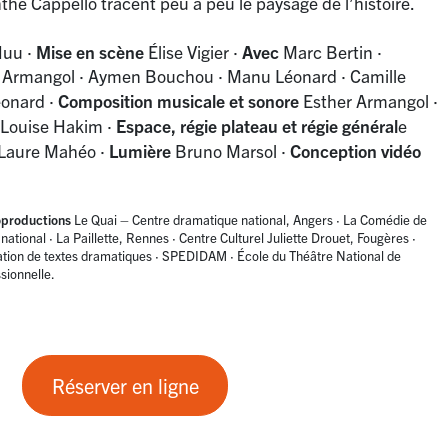
nthe Cappello tracent peu à peu le paysage de l’histoire.
-Huu
·
Mise en scène
Élise Vigier
·
Avec
Marc Bertin
·
 Armangol
·
Aymen Bouchou
·
Manu Léonard
·
Camille
onard
·
Composition musicale et sonore
Esther Armangol
·
Louise Hakim
·
Espace, régie plateau et régie général
e
Laure Mahéo
·
Lumière
Bruno Marsol
·
Conception vidéo
productions
Le Quai – Centre dramatique national, Angers
·
La Comédie de
 national
·
La Paillette, Rennes
·
Centre Culturel Juliette Drouet, Fougères
·
tion de textes dramatiques
·
SPEDIDAM
·
École du Théâtre National de
sionnelle.
Réserver en ligne